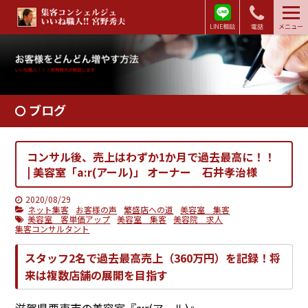
LINE相談
電話
メニュー
ブログ
コンサル後、売上はわずか1か月で過去最高に！！
| 美容室「a:r(アール)」 オーナー 石井孝治様
2020/08/29
ネット集客
お客様の声
繁盛店への道
美容室 集客
美容室 客単価アップ
美容室 集客
美容院 求人
集客コンサルタント
スタッフ2名で過去最高売上（360万円）を記録！将
来は複数店舗の展開を目指す
滋賀県栗東市の美容室『a:r(アール)』。