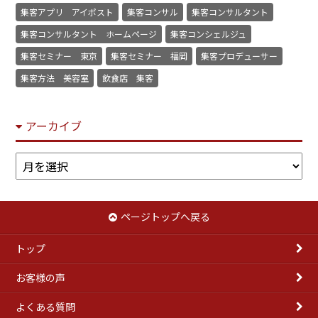
集客アプリ アイポスト
集客コンサル
集客コンサルタント
集客コンサルタント ホームページ
集客コンシェルジュ
集客セミナー 東京
集客セミナー 福岡
集客プロデューサー
集客方法 美容室
飲食店 集客
アーカイブ
ア
ー
カ
イ
ページトップへ戻る
ブ
トップ
お客様の声
よくある質問