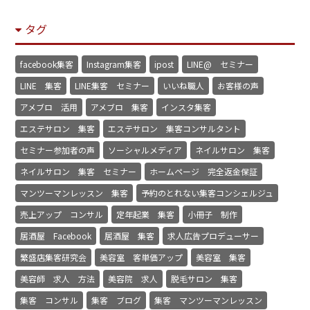
タグ
facebook集客
Instagram集客
ipost
LINE@ セミナー
LINE 集客
LINE集客 セミナー
いいね職人
お客様の声
アメブロ 活用
アメブロ 集客
インスタ集客
エステサロン 集客
エステサロン 集客コンサルタント
セミナー参加者の声
ソーシャルメディア
ネイルサロン 集客
ネイルサロン 集客 セミナー
ホームページ 完全返金保証
マンツーマンレッスン 集客
予約のとれない集客コンシェルジュ
売上アップ コンサル
定年起業 集客
小冊子 制作
居酒屋 Facebook
居酒屋 集客
求人広告プロデューサー
繁盛店集客研究会
美容室 客単価アップ
美容室 集客
美容師 求人 方法
美容院 求人
脱毛サロン 集客
集客 コンサル
集客 ブログ
集客 マンツーマンレッスン