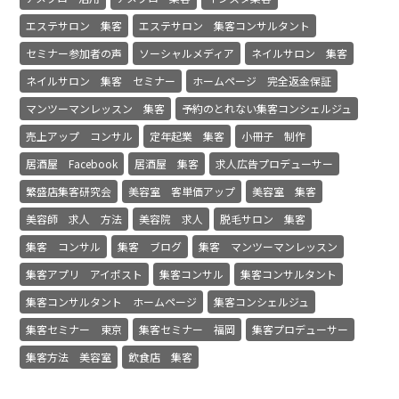
エステサロン 集客
エステサロン 集客コンサルタント
セミナー参加者の声
ソーシャルメディア
ネイルサロン 集客
ネイルサロン 集客 セミナー
ホームページ 完全返金保証
マンツーマンレッスン 集客
予約のとれない集客コンシェルジュ
売上アップ コンサル
定年起業 集客
小冊子 制作
居酒屋 Facebook
居酒屋 集客
求人広告プロデューサー
繁盛店集客研究会
美容室 客単価アップ
美容室 集客
美容師 求人 方法
美容院 求人
脱毛サロン 集客
集客 コンサル
集客 ブログ
集客 マンツーマンレッスン
集客アプリ アイポスト
集客コンサル
集客コンサルタント
集客コンサルタント ホームページ
集客コンシェルジュ
集客セミナー 東京
集客セミナー 福岡
集客プロデューサー
集客方法 美容室
飲食店 集客