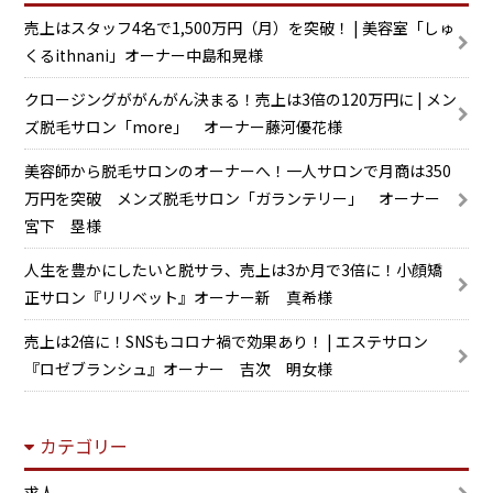
売上はスタッフ4名で1,500万円（月）を突破！ | 美容室「しゅ
くるithnani」オーナー中島和晃様
クロージングががんがん決まる！売上は3倍の120万円に | メン
ズ脱毛サロン「more」 オーナー藤河優花様
美容師から脱毛サロンのオーナーへ！一人サロンで月商は350
万円を突破 メンズ脱毛サロン「ガランテリー」 オーナー
宮下 塁様
人生を豊かにしたいと脱サラ、売上は3か月で3倍に！小顔矯
正サロン『リリベット』オーナー新 真希様
売上は2倍に！SNSもコロナ禍で効果あり！ | エステサロン
『ロゼブランシュ』オーナー 吉次 明女様
カテゴリー
求人