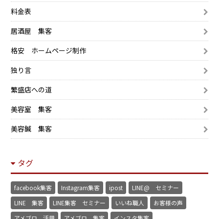
料金表
居酒屋 集客
格安 ホームページ制作
独り言
繁盛店への道
美容室 集客
美容鍼 集客
タグ
facebook集客
Instagram集客
ipost
LINE@ セミナー
LINE 集客
LINE集客 セミナー
いいね職人
お客様の声
アメブロ 活用
アメブロ 集客
インスタ集客