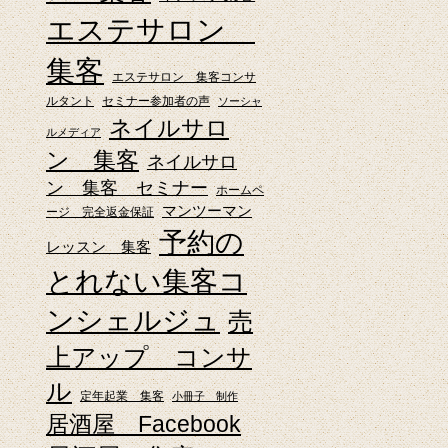
エステサロン
集客
エステサロン 集客コンサ
ルタント
セミナー参加者の声
ソーシャ
ネイルサロ
ルメディア
ン 集客
ネイルサロ
ン 集客 セミナー
ホームペ
。
マンツーマン
ージ 完全返金保証
予約の
レッスン 集客
とれない集客コ
ンシェルジュ
売
上アップ コンサ
ル
定年起業 集客
小冊子 制作
居酒屋 Facebook