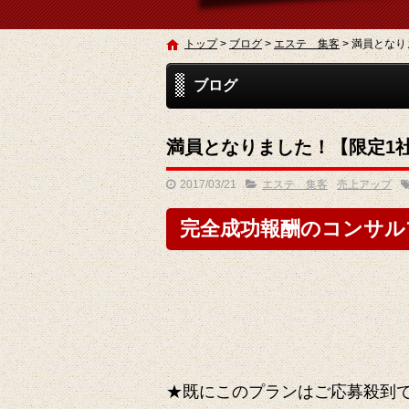
トップ
>
ブログ
>
エステ 集客
>
満員となり
ブログ
満員となりました！【限定1
2017/03/21
エステ 集客
売上アップ
完全成功報酬のコンサル
★既にこのプランはご応募殺到