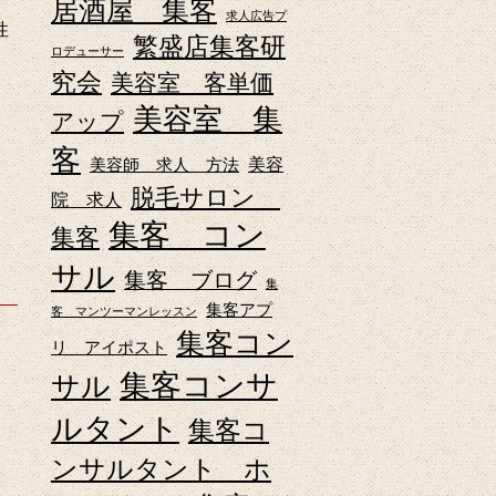
居酒屋 集客
求人広告プ
性
繁盛店集客研
ロデューサー
究会
美容室 客単価
美容室 集
アップ
客
美容師 求人 方法
美容
脱毛サロン
院 求人
集客 コン
集客
サル
集客 ブログ
集
集客アプ
客 マンツーマンレッスン
集客コン
リ アイポスト
集客コンサ
サル
ルタント
集客コ
ンサルタント ホ