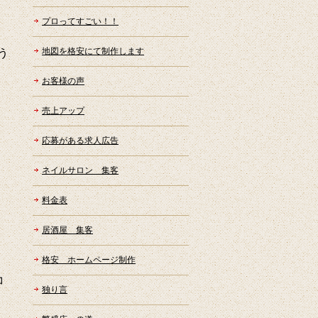
プロってすごい！！
地図を格安にて制作します
う
お客様の声
売上アップ
応募がある求人広告
ネイルサロン 集客
料金表
居酒屋 集客
格安 ホームページ制作
コ
独り言
、