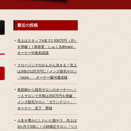
最近の投稿
売上はスタッフ4名で1,500万円（月）
を突破！ | 美容室「しゅくるithnani」
オーナー中島和晃様
クロージングががんがん決まる！売上
は3倍の120万円に | メンズ脱毛サロン
「more」 オーナー藤河優花様
美容師から脱毛サロンのオーナーへ！
一人サロンで月商は350万円を突破
メンズ脱毛サロン「ガランテリー」
オーナー 宮下 塁様
人生を豊かにしたいと脱サラ、売上は
3か月で3倍に！小顔矯正サロン『リリ