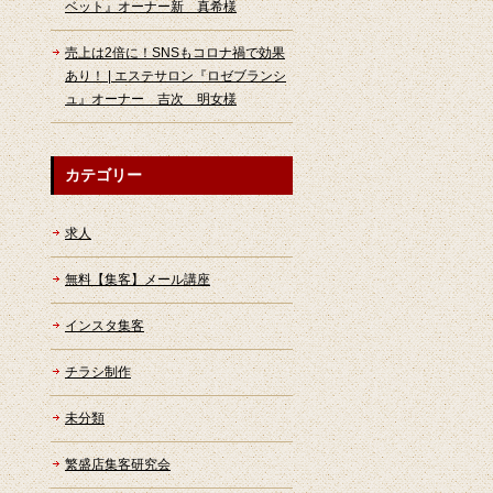
ベット』オーナー新 真希様
売上は2倍に！SNSもコロナ禍で効果
あり！ | エステサロン『ロゼブランシ
ュ』オーナー 吉次 明女様
カテゴリー
求人
無料【集客】メール講座
インスタ集客
チラシ制作
未分類
繁盛店集客研究会