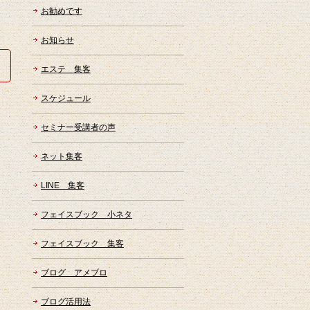
お勧めです
お知らせ
エステ 集客
スケジュール
セミナー受講者の声
ネット集客
LINE 集客
フェイスブック 小ネタ
フェイスブック 集客
ブログ アメブロ
ブログ活用法