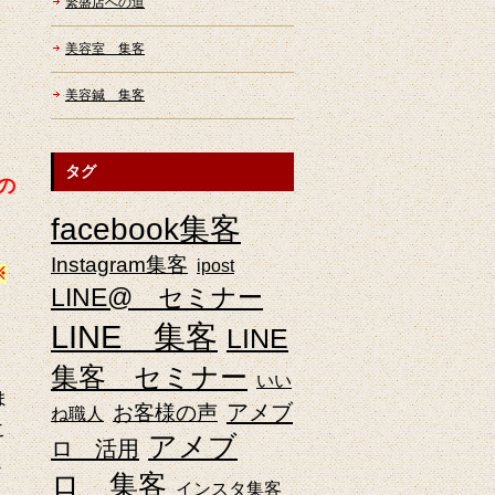
」
繁盛店への道
美容室 集客
美容鍼 集客
タグ
の
facebook集客
Instagram集客
ipost
※
LINE@ セミナー
LINE 集客
LINE
集客 セミナー
いい
ま
アメブ
お客様の声
ね職人
こ
アメブ
ロ 活用
く
ロ 集客
インスタ集客