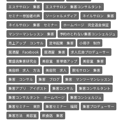
エステサロン 集客
エステサロン 集客コンサルタント
セミナー参加者の声
ソーシャルメディア
ネイルサロン 集客
ネイルサロン 集客 セミナー
ホームページ 完全返金保証
マンツーマンレッスン 集客
予約のとれない集客コンシェルジュ
売上アップ コンサル
定年起業 集客
小冊子 制作
居酒屋 Facebook
居酒屋 集客
求人広告プロデューサー
繁盛店集客研究会
美容室 客単価アップ
美容室 集客
美容師 求人 方法
美容院 求人
脱毛サロン 集客
集客 コンサル
集客 ブログ
集客 マンツーマンレッスン
集客アプリ アイポスト
集客コンサル
集客コンサルタント
集客コンサルタント ホームページ
集客コンシェルジュ
集客セミナー 東京
集客セミナー 福岡
集客プロデューサー
集客方法 美容室
飲食店 集客