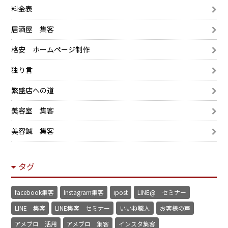
料金表
居酒屋 集客
格安 ホームページ制作
独り言
繁盛店への道
美容室 集客
美容鍼 集客
タグ
facebook集客
Instagram集客
ipost
LINE@ セミナー
LINE 集客
LINE集客 セミナー
いいね職人
お客様の声
アメブロ 活用
アメブロ 集客
インスタ集客