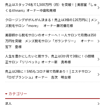
売上はスタッフ4名で1,500万円（月）を突破！ | 美容室「しゅ
くるithnani」オーナー中島和晃様
クロージングががんがん決まる！売上は3倍の120万円に | メン
ズ脱毛サロン「more」 オーナー藤河優花様
美容師から脱毛サロンのオーナーへ！一人サロンで月商は350
万円を突破 メンズ脱毛サロン「ガランテリー」 オーナー
宮下 塁様
人生を豊かにしたいと脱サラ、売上は3か月で3倍に！小顔矯
正サロン『リリベット』オーナー新 真希様
売上は2倍に！SNSもコロナ禍で効果あり！ | エステサロン
『ロゼブランシュ』オーナー 吉次 明女様
カテゴリー
求人