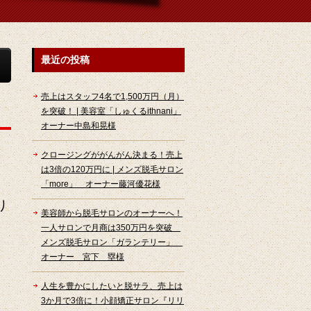
最近の投稿
売上はスタッフ4名で1,500万円（月）
を突破！ | 美容室「しゅくるithnani」
オーナー中島和晃様
クロージングががんがん決まる！売上
は3倍の120万円に | メンズ脱毛サロン
「more」 オーナー藤河優花様
り
美容師から脱毛サロンのオーナーへ！
一人サロンで月商は350万円を突破
メンズ脱毛サロン「ガランテリー」
オーナー 宮下 塁様
人生を豊かにしたいと脱サラ、売上は
3か月で3倍に！小顔矯正サロン『リリ