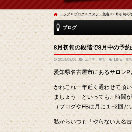
トップ
>
ブログ
>
エステ 集客
>
8月初旬の
ブログ
8月初旬の段階で8月中の予
2014/08/06
エステ 集客
LINE 集
愛知県名古屋市にあるサロンP
かれこれ一年近く通わせて頂い
ましょう」といっても、時間が
（ブログやFBは月に１~2回と
私からいつも「やらない人名古