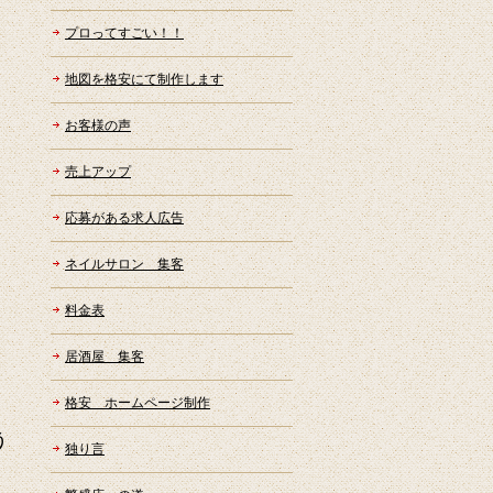
プロってすごい！！
地図を格安にて制作します
お客様の声
売上アップ
応募がある求人広告
ネイルサロン 集客
料金表
居酒屋 集客
格安 ホームページ制作
う
独り言