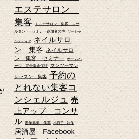
エステサロン
集客
エステサロン 集客コンサ
ルタント
セミナー参加者の声
ソーシャ
ネイルサロ
ルメディア
ン 集客
ネイルサロ
ン 集客 セミナー
ホームペ
マンツーマン
ージ 完全返金保証
予約の
レッスン 集客
とれない集客コ
が
ンシェルジュ
売
上アップ コンサ
ル
定年起業 集客
小冊子 制作
居酒屋 Facebook