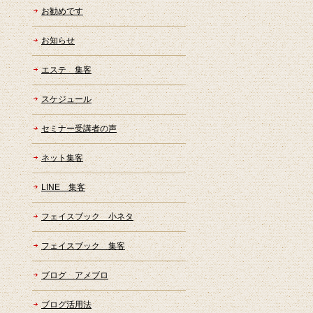
お勧めです
お知らせ
エステ 集客
スケジュール
セミナー受講者の声
ネット集客
LINE 集客
フェイスブック 小ネタ
フェイスブック 集客
ブログ アメブロ
ブログ活用法