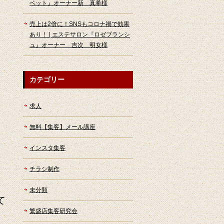
ベット』オーナー新 真希様
売上は2倍に！SNSもコロナ禍で効果
あり！ | エステサロン『ロゼブランシ
ュ』オーナー 吉次 明女様
カテゴリー
求人
無料【集客】メール講座
インスタ集客
チラシ制作
未分類
て
繁盛店集客研究会