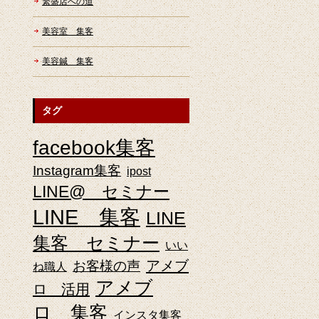
繁盛店への道
美容室 集客
美容鍼 集客
タグ
facebook集客
Instagram集客
ipost
LINE@ セミナー
LINE 集客
LINE
集客 セミナー
いい
アメブ
お客様の声
ね職人
アメブ
ロ 活用
ロ 集客
インスタ集客