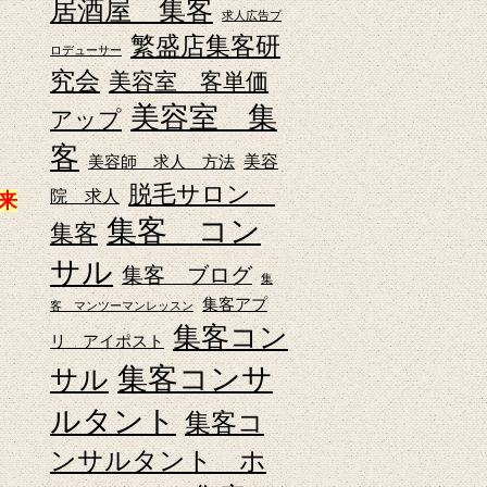
居酒屋 集客
求人広告プ
繁盛店集客研
ロデューサー
究会
美容室 客単価
美容室 集
アップ
客
美容師 求人 方法
美容
脱毛サロン
院 求人
来
集客 コン
集客
サル
集客 ブログ
集
集客アプ
客 マンツーマンレッスン
集客コン
リ アイポスト
集客コンサ
サル
ルタント
集客コ
ンサルタント ホ