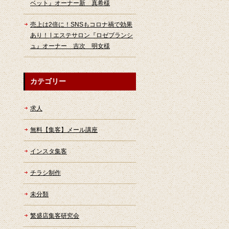
ベット』オーナー新 真希様
売上は2倍に！SNSもコロナ禍で効果
あり！ | エステサロン『ロゼブランシ
ュ』オーナー 吉次 明女様
カテゴリー
求人
無料【集客】メール講座
インスタ集客
チラシ制作
未分類
繁盛店集客研究会