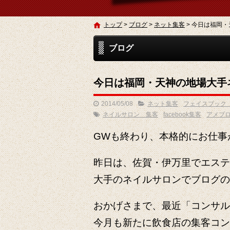
トップ
>
ブログ
>
ネット集客
>
今日は福岡・
ブログ
今日は福岡・天神の地場大手
2014/05/08
ネット集客
フェイスブック
ネイルサロン 集客
facebook集客
アメブ
GWも終わり、本格的にお仕事
昨日は、佐賀・伊万里でエステ
大手のネイルサロンでブログの
おかげさまで、最近「コンサル
今月も新たに飲食店の集客コン