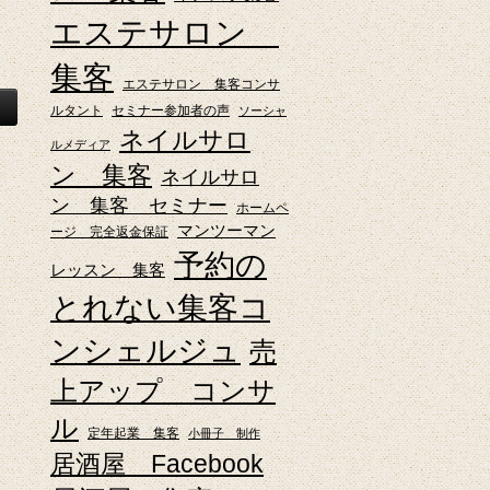
エステサロン
集客
エステサロン 集客コンサ
ルタント
セミナー参加者の声
ソーシャ
ネイルサロ
ルメディア
ン 集客
ネイルサロ
ン 集客 セミナー
ホームペ
マンツーマン
ージ 完全返金保証
予約の
レッスン 集客
とれない集客コ
ンシェルジュ
売
上アップ コンサ
ル
定年起業 集客
小冊子 制作
居酒屋 Facebook