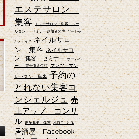
エステサロン
集客
エステサロン 集客コンサ
ルタント
セミナー参加者の声
ソーシャ
ネイルサロ
ルメディア
ン 集客
ネイルサロ
ン 集客 セミナー
ホームペ
マンツーマン
ージ 完全返金保証
予約の
レッスン 集客
とれない集客コ
ンシェルジュ
売
上アップ コンサ
ル
定年起業 集客
小冊子 制作
居酒屋 Facebook