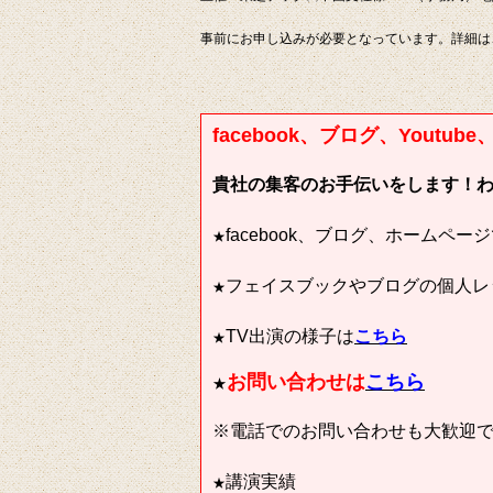
事前にお申し込みが必要となっています。詳細は
facebook、ブログ、Yout
貴社の集客のお手伝いをします！
facebook、ブログ、ホームペ
★
フェイスブックやブログの個人レ
★
TV出演の様子は
こちら
★
お問い合わせは
こちら
★
※電話でのお問い合わせも大歓迎です（0
講演実績
★