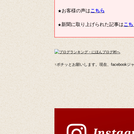
お客様の声は
こちら
★
新聞に取り上げられた記事は
こち
★
↑
ポチッとお願いします。
現在、faceboo