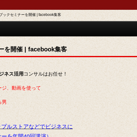
クセミナーを開催 | facebook集客
催 | facebook集客
ジネス活用
コンサルはお任せ！
ージ、動画を使って
る男
ップルストアなどでビジネスに
ミナーを年間40回講演）
。