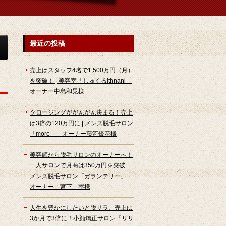
最近の投稿
売上はスタッフ4名で1,500万円（月）
を突破！ | 美容室「しゅくるithnani」
オーナー中島和晃様
クロージングががんがん決まる！売上
は3倍の120万円に | メンズ脱毛サロン
「more」 オーナー藤河優花様
美容師から脱毛サロンのオーナーへ！
一人サロンで月商は350万円を突破
メンズ脱毛サロン「ガランテリー」
オーナー 宮下 塁様
人生を豊かにしたいと脱サラ、売上は
3か月で3倍に！小顔矯正サロン『リリ