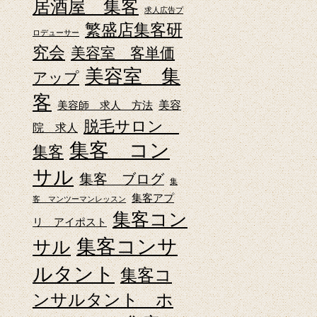
居酒屋 集客
求人広告プ
繁盛店集客研
ロデューサー
究会
美容室 客単価
美容室 集
アップ
客
美容師 求人 方法
美容
脱毛サロン
院 求人
集客 コン
集客
サル
集客 ブログ
集
集客アプ
客 マンツーマンレッスン
集客コン
リ アイポスト
集客コンサ
サル
ルタント
集客コ
ンサルタント ホ