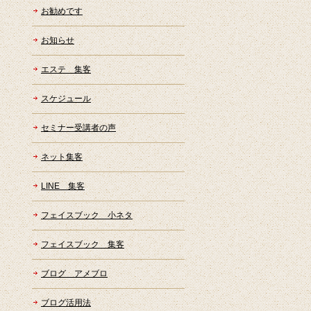
お勧めです
お知らせ
エステ 集客
スケジュール
セミナー受講者の声
ネット集客
LINE 集客
フェイスブック 小ネタ
フェイスブック 集客
ブログ アメブロ
ブログ活用法