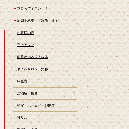
プロってすごい！！
地図を格安にて制作します
お客様の声
売上アップ
応募がある求人広告
ネイルサロン 集客
料金表
居酒屋 集客
格安 ホームページ制作
独り言