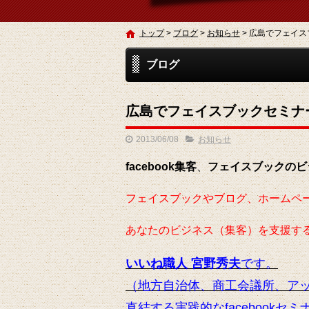
トップ
>
ブログ
>
お知らせ
>
広島でフェイスブッ
ブログ
広島でフェイスブックセミナーを開
2013/06/08
お知らせ
facebook集客
、
フェイスブックのビ
フェイスブックやブログ、ホームペ
あなたのビジネス（集客）を支援す
いいね職人 宮野秀夫
です。
（地方自治体、商工会議所、ア
直結する実践的なfacebookセ