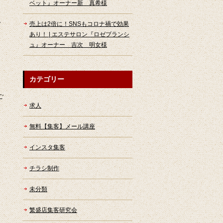
ベット』オーナー新 真希様
し
売上は2倍に！SNSもコロナ禍で効果
あり！ | エステサロン『ロゼブランシ
ュ』オーナー 吉次 明女様
カテゴリー
ご
求人
無料【集客】メール講座
インスタ集客
チラシ制作
未分類
繁盛店集客研究会