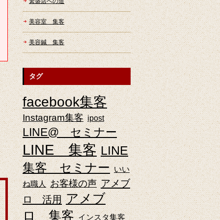
繁盛店への道
美容室 集客
美容鍼 集客
タグ
facebook集客
Instagram集客
ipost
LINE@ セミナー
LINE 集客
LINE
集客 セミナー
いい
アメブ
お客様の声
ね職人
アメブ
ロ 活用
ロ 集客
インスタ集客