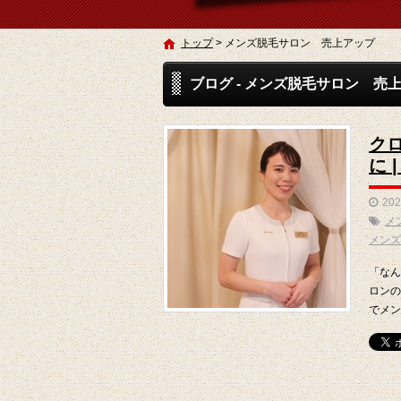
トップ
>
メンズ脱毛サロン 売上アップ
ブログ - メンズ脱毛サロン 売
ク
に 
202
メ
メンズ
「なん
ロンの
でメン