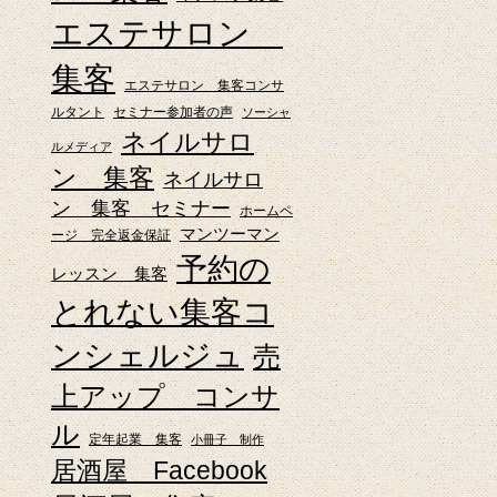
エステサロン
集客
エステサロン 集客コンサ
ルタント
セミナー参加者の声
ソーシャ
ネイルサロ
ルメディア
ン 集客
ネイルサロ
ン 集客 セミナー
ホームペ
マンツーマン
ージ 完全返金保証
予約の
レッスン 集客
とれない集客コ
ンシェルジュ
売
上アップ コンサ
ル
定年起業 集客
小冊子 制作
居酒屋 Facebook