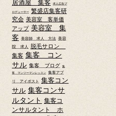
居酒屋 集客
求人広告プ
繁盛店集客研
ロデューサー
究会
美容室 客単価
美容室 集
アップ
客
美容師 求人 方法
美容
脱毛サロン
院 求人
集客 コン
集客
サル
集客 ブログ
集
集客アプ
客 マンツーマンレッスン
集客コン
リ アイポスト
集客コンサ
サル
ルタント
集客コ
ンサルタント ホ