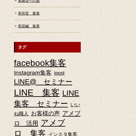
繁盛店への道
美容室 集客
美容鍼 集客
タグ
facebook集客
Instagram集客
ipost
LINE@ セミナー
LINE 集客
LINE
集客 セミナー
いい
アメブ
お客様の声
ね職人
アメブ
ロ 活用
ロ 集客
インスタ集客