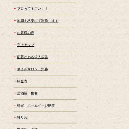
プロってすごい！！
地図を格安にて制作します
お客様の声
売上アップ
応募がある求人広告
ネイルサロン 集客
料金表
居酒屋 集客
格安 ホームページ制作
独り言