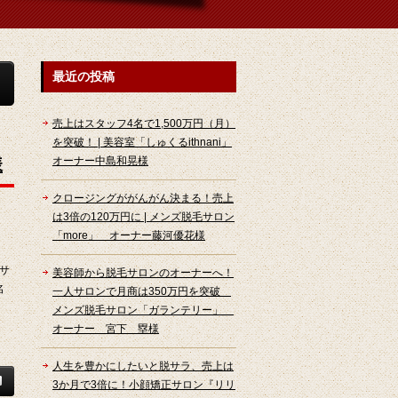
最近の投稿
売上はスタッフ4名で1,500万円（月）
を突破！ | 美容室「しゅくるithnani」
様
オーナー中島和晃様
クロージングががんがん決まる！売上
は3倍の120万円に | メンズ脱毛サロン
「more」 オーナー藤河優花様
サ
美容師から脱毛サロンのオーナーへ！
名
一人サロンで月商は350万円を突破
メンズ脱毛サロン「ガランテリー」
オーナー 宮下 塁様
人生を豊かにしたいと脱サラ、売上は
3か月で3倍に！小顔矯正サロン『リリ