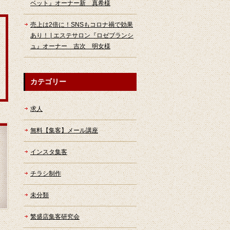
ベット』オーナー新 真希様
売上は2倍に！SNSもコロナ禍で効果
あり！ | エステサロン『ロゼブランシ
ュ』オーナー 吉次 明女様
カテゴリー
求人
無料【集客】メール講座
インスタ集客
チラシ制作
未分類
繁盛店集客研究会