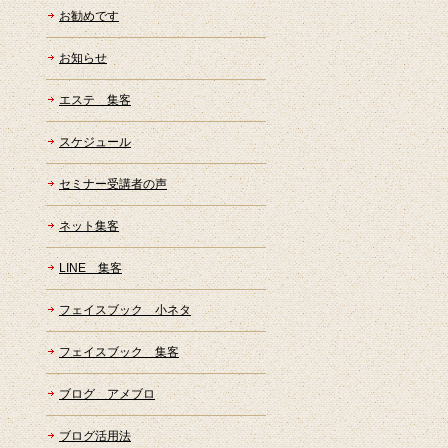
お勧めです
お知らせ
エステ 集客
スケジュール
セミナー受講者の声
ネット集客
LINE 集客
フェイスブック 小ネタ
フェイスブック 集客
ブログ アメブロ
ブログ活用法