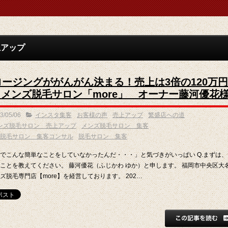
上アップ
ロージングががんがん決まる！売上は3倍の120万円
| メンズ脱毛サロン「more」 オーナー藤河優花
3/05/06
インスタ集客
お客様の声
売上アップ
繁盛店への道
ンズ脱毛サロン 売上アップ
メンズ脱毛サロン 集客
脱毛サロン 集客コンサル
脱毛サロン 集客
でこんな簡単なことをしていなかったんだ・・・」と気づきがいっぱい Q.まずは、
ことを教えてください。 藤河優花（ふじかわ ゆか）と申します。 福岡市中央区大
ズ脱毛専門店【more】を経営しております。 202…
この記事を読む