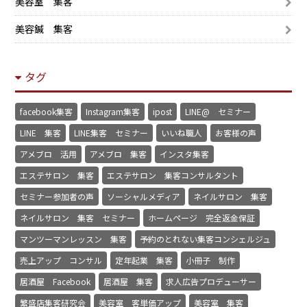
美容室 集客
美容鍼 集客
タグ
facebook集客
Instagram集客
ipost
LINE@ セミナー
LINE 集客
LINE集客 セミナー
いいね職人
お客様の声
アメブロ 活用
アメブロ 集客
インスタ集客
エステサロン 集客
エステサロン 集客コンサルタント
セミナー参加者の声
ソーシャルメディア
ネイルサロン 集客
ネイルサロン 集客 セミナー
ホームページ 完全返金保証
マンツーマンレッスン 集客
予約のとれない集客コンシェルジュ
売上アップ コンサル
定年起業 集客
小冊子 制作
居酒屋 Facebook
居酒屋 集客
求人広告プロデューサー
繁盛店集客研究会
美容室 客単価アップ
美容室 集客