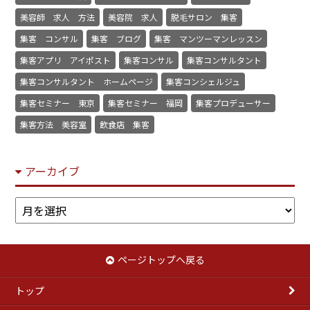
美容師 求人 方法
美容院 求人
脱毛サロン 集客
集客 コンサル
集客 ブログ
集客 マンツーマンレッスン
集客アプリ アイポスト
集客コンサル
集客コンサルタント
集客コンサルタント ホームページ
集客コンシェルジュ
集客セミナー 東京
集客セミナー 福岡
集客プロデューサー
集客方法 美容室
飲食店 集客
アーカイブ
ア
ー
カ
イ
ページトップへ戻る
ブ
トップ