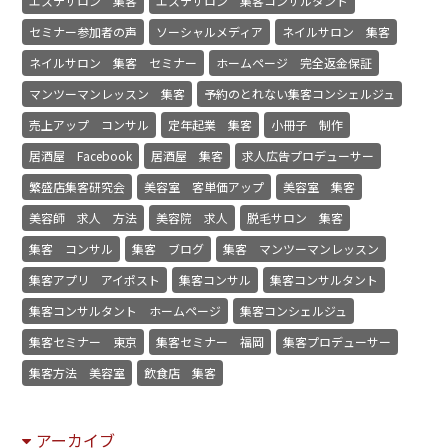
エステサロン 集客
エステサロン 集客コンサルタント
セミナー参加者の声
ソーシャルメディア
ネイルサロン 集客
ネイルサロン 集客 セミナー
ホームページ 完全返金保証
マンツーマンレッスン 集客
予約のとれない集客コンシェルジュ
売上アップ コンサル
定年起業 集客
小冊子 制作
居酒屋 Facebook
居酒屋 集客
求人広告プロデューサー
繁盛店集客研究会
美容室 客単価アップ
美容室 集客
美容師 求人 方法
美容院 求人
脱毛サロン 集客
集客 コンサル
集客 ブログ
集客 マンツーマンレッスン
集客アプリ アイポスト
集客コンサル
集客コンサルタント
集客コンサルタント ホームページ
集客コンシェルジュ
集客セミナー 東京
集客セミナー 福岡
集客プロデューサー
集客方法 美容室
飲食店 集客
アーカイブ