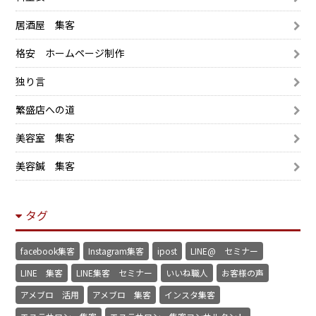
居酒屋 集客
格安 ホームページ制作
独り言
繁盛店への道
美容室 集客
美容鍼 集客
タグ
facebook集客
Instagram集客
ipost
LINE@ セミナー
LINE 集客
LINE集客 セミナー
いいね職人
お客様の声
アメブロ 活用
アメブロ 集客
インスタ集客